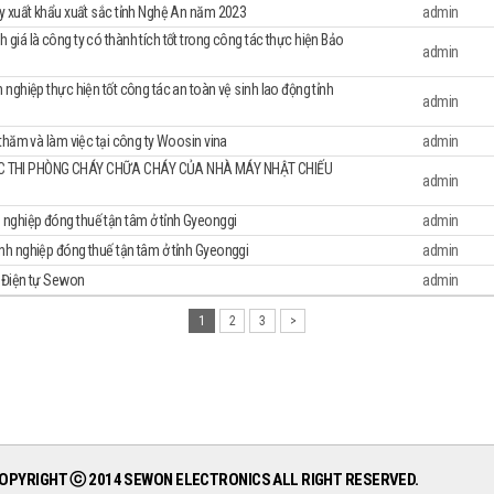
y xuất khẩu xuất sắc tỉnh Nghệ An năm 2023
admin
iá là công ty có thành tích tốt trong công tác thực hiện Bảo
admin
nghiệp thực hiện tốt công tác an toàn vệ sinh lao động tỉnh
admin
thăm và làm việc tại công ty Woosin vina
admin
C THI PHÒNG CHÁY CHỮA CHÁY CỦA NHÀ MÁY NHẬT CHIẾU
admin
 điều hành
Bó dây cáp
Chiến lược kinh doanh
ghiệp đóng thuế tận tâm ở tỉnh Gyeonggi
admin
Bó dây cáp túi khí
Quản lý chất lượng
h nghiệp đóng thuế tận tâm ở tỉnh Gyeonggi
admin
Phụ tùng bó dây cáp
- Phương châm chất lượng
 Điện tự Sewon
admin
Trang bị và thiết bị
- Chiến lược xúc tiến quản lý chất lượng
Sơ đồ luồng quy trình
- Hệ thống đảm bảo chất lượng
1
2
3
>
inh doanh
- Tình trạng chứng nhận hệ thống chất lượng
liên tục
- Hoạt động cải tiến riêng biệt
Quản lý môi trường
- Phương châm môi trường
- Chiến lược xúc tiến quản lý môi trường
- Tình trạng chứng nhận môi trường
OPYRIGHT ⓒ 2014 SEWON ELECTRONICS ALL RIGHT RESERVED.
Tình trạng cho phép đặc biệt