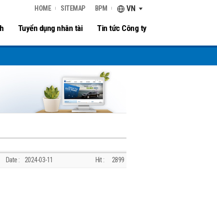
VN
HOME
SITEMAP
BPM
nh
Tuyển dụng nhân tài
Tin tức Công ty
Date :
2024-03-11
Hit :
2899