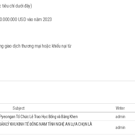
 tiêu chí dưới đây)
 40.000.000 USD vào năm 2023
ng giao dịch thương mại hoặc khiếu nại từ
Subject
Writer
 Pyeongan Tổ Chức Lễ Trao Học Bổng và Bằng Khen
admin
ẢN LÝ KHU KINH TẾ ĐÔNG NAM TỈNH NGHỆ AN LỰA CHỌN LÀ
admin