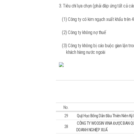
3. Tiêu chí lựa chọn (phải đáp ứng tất cả các
(1) Công ty có kim ngạch xuất khẩu trên
(2) Công ty không nợ thuế
(3) Công ty không bị cáo buộc gian lận tro
khách hàng nước ngoài
No.
29
Quỹ Học Bổng Dẫn Đầu Thiên Niên Kỷ
CÔNG TY WOOSIN VINA ĐƯỢC BAN QU
28
DOANH NGHIỆP XUẤ