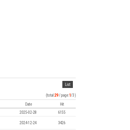
List
(total:
29
/ page:
1
/3 )
Date
Hit
2025-02-28
6155
2024-12-24
3426