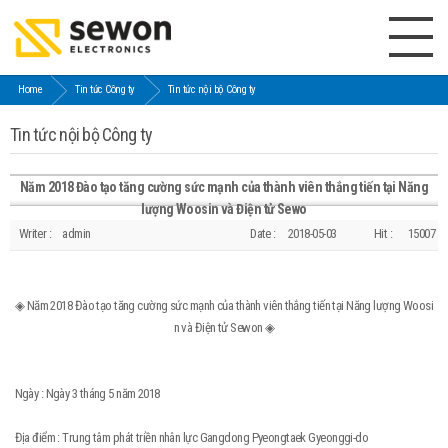
Home
Tin tức Công ty
Tin tức nội bộ Công ty
Tin tức nội bộ Công ty
Năm 2018 Đào tạo tăng cường sức mạnh của thành viên thắng tiến tại Năng
lượng Woosin và Điện tử Sewo
Writer :
admin
Date :
2018-05-03
Hit :
15007
◈ Năm 2018 Đào tạo tăng cường sức mạnh của thành viên thắng tiến tại Năng lượng Woosi
n và Điện tử Sewon ◈
Ngày : Ngày 3 tháng 5 năm 2018
Địa điểm : Trung tâm phát triền nhân lực Gangdong Pyeongtaek Gyeonggi-do