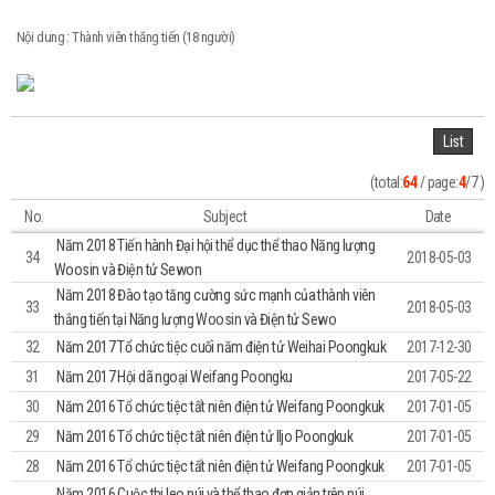
Nội dung : Thành viên thăng tiến (18 người)
List
(total:
64
/ page:
4
/7 )
No.
Subject
Date
Năm 2018 Tiến hành Đại hội thể dục thể thao Năng lượng
34
2018-05-03
Woosin và Điện tử Sewon
Năm 2018 Đào tạo tăng cường sức mạnh của thành viên
33
2018-05-03
thắng tiến tại Năng lượng Woosin và Điện tử Sewo
32
Năm 2017 Tổ chức tiệc cuối năm điện tử Weihai Poongkuk
2017-12-30
31
Năm 2017 Hội dã ngoại Weifang Poongku
2017-05-22
30
Năm 2016 Tổ chức tiệc tất niên điện tử Weifang Poongkuk
2017-01-05
29
Năm 2016 Tổ chức tiệc tất niên điện tử Iljo Poongkuk
2017-01-05
28
Năm 2016 Tổ chức tiệc tất niên điện tử Weifang Poongkuk
2017-01-05
Năm 2016 Cuộc thi leo núi và thể thao đơn giản trên núi