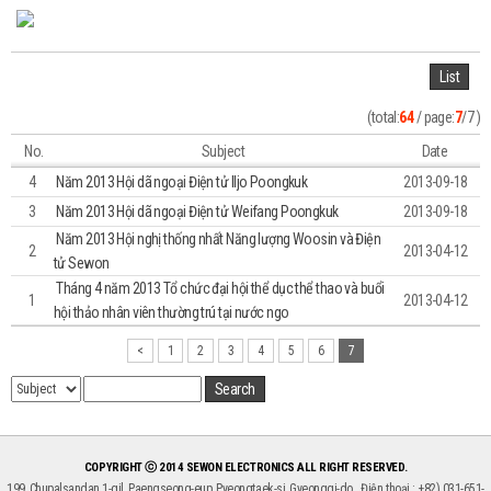
List
(total:
64
/ page:
7
/7 )
No.
Subject
Date
4
Năm 2013 Hội dã ngoại Điện tử Iljo Poongkuk
2013-09-18
3
Năm 2013 Hội dã ngoại Điện tử Weifang Poongkuk
2013-09-18
Năm 2013 Hội nghị thống nhất Năng lượng Woosin và Điện
2
2013-04-12
tử Sewon
Tháng 4 năm 2013 Tổ chức đại hội thể dục thể thao và buổi
1
2013-04-12
hội thảo nhân viên thường trú tại nước ngo
<
1
2
3
4
5
6
7
Search
COPYRIGHT ⓒ 2014 SEWON ELECTRONICS ALL RIGHT RESERVED.
199, Chupalsandan 1-gil, Paengseong-eup, Pyeongtaek-si, Gyeonggi-do. Điện thoại : +82) 031-651-